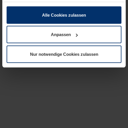
zusammen, die Sie ihnen bereitgestellt haben oder die
sie im Rahmen Ihrer Nutzung der Dienste gesammelt
haben.
Alle Cookies zulassen
Rechtlich können wir Cookies auf Ihrem Gerät speichern,
wenn diese für den Betrieb dieser Seite unbedingt
Anpassen
notwendig sind. Für alle anderen Cookie-Typen benötigen
wir Ihre Erlaubnis. Ihre Einwilligung können Sie jederzeit
in der Cookie-Erläuterung auf der Seite
Nur notwendige Cookies zulassen
Datenschutzerklärung
unserer Website ändern oder
widerrufen.