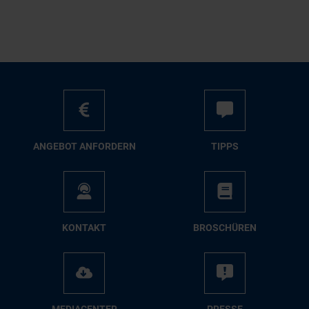
AN­GE­BOT AN­FOR­DERN
TIPPS
KON­TAKT
BRO­SCHÜ­REN