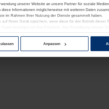
Verwendung unserer Website an unsere Partner für soziale Medi
n diese Informationen möglicherweise mit weiteren Daten zusam
e sie im Rahmen Ihrer Nutzung der Dienste gesammelt haben.
 auf Ihrem Gerät speichern, wenn diese für den Betrieb dieser 
-Typen benötigen wir Ihre Erlaubnis. Ihre Einwilligung können Sie
enschutzerklärung
unserer Website ändern oder widerrufen.
zulassen
Anpassen
A