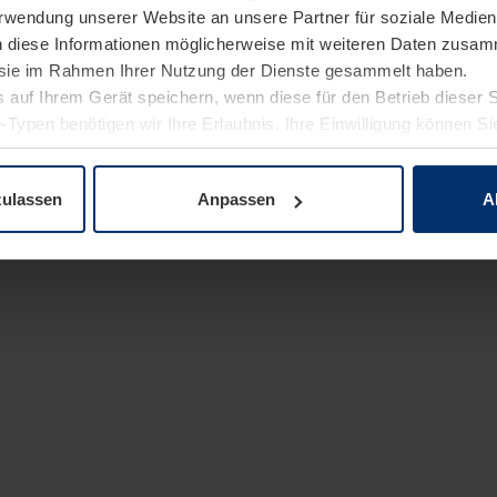
Verwendung unserer Website an unsere Partner für soziale Medi
n diese Informationen möglicherweise mit weiteren Daten zusam
e sie im Rahmen Ihrer Nutzung der Dienste gesammelt haben.
 auf Ihrem Gerät speichern, wenn diese für den Betrieb dieser 
-Typen benötigen wir Ihre Erlaubnis. Ihre Einwilligung können Sie
enschutzerklärung
unserer Website ändern oder widerrufen.
zulassen
Anpassen
A