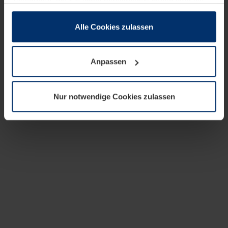
zusammen, die Sie ihnen bereitgestellt haben oder die
sie im Rahmen Ihrer Nutzung der Dienste gesammelt
haben.
Alle Cookies zulassen
Rechtlich können wir Cookies auf Ihrem Gerät speichern,
wenn diese für den Betrieb dieser Seite unbedingt
Anpassen
notwendig sind. Für alle anderen Cookie-Typen benötigen
wir Ihre Erlaubnis. Ihre Einwilligung können Sie jederzeit
in der Cookie-Erläuterung auf der Seite
Nur notwendige Cookies zulassen
Datenschutzerklärung
unserer Website ändern oder
widerrufen.