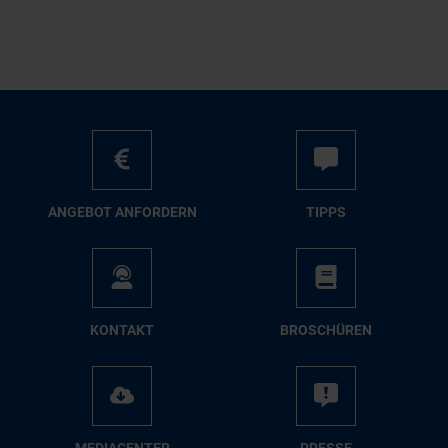
AN­GE­BOT AN­FOR­DERN
TIPPS
KON­TAKT
BRO­SCHÜ­REN