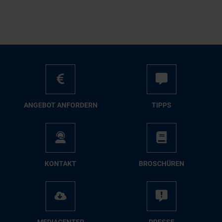
AN­GE­BOT AN­FOR­DERN
TIPPS
KON­TAKT
BRO­SCHÜ­REN