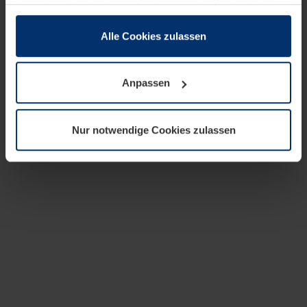
zusammen, die Sie ihnen bereitgestellt haben oder die
sie im Rahmen Ihrer Nutzung der Dienste gesammelt
haben.
Alle Cookies zulassen
Rechtlich können wir Cookies auf Ihrem Gerät speichern,
wenn diese für den Betrieb dieser Seite unbedingt
Anpassen
notwendig sind. Für alle anderen Cookie-Typen benötigen
wir Ihre Erlaubnis. Ihre Einwilligung können Sie jederzeit
in der Cookie-Erläuterung auf der Seite
Nur notwendige Cookies zulassen
Datenschutzerklärung
unserer Website ändern oder
widerrufen.