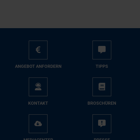
AN­GE­BOT AN­FOR­DERN
TIPPS
KON­TAKT
BRO­SCHÜ­REN