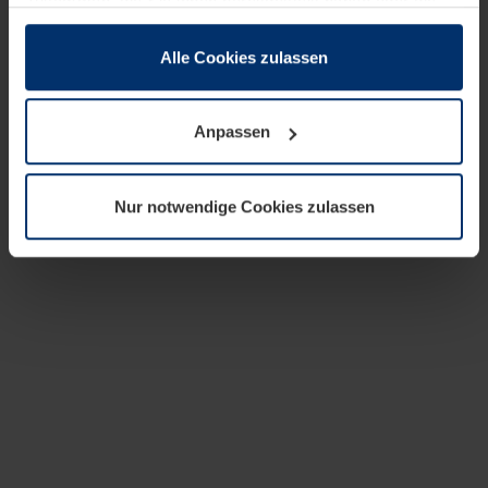
zusammen, die Sie ihnen bereitgestellt haben oder die
sie im Rahmen Ihrer Nutzung der Dienste gesammelt
haben.
Alle Cookies zulassen
Rechtlich können wir Cookies auf Ihrem Gerät speichern,
wenn diese für den Betrieb dieser Seite unbedingt
Anpassen
notwendig sind. Für alle anderen Cookie-Typen benötigen
wir Ihre Erlaubnis. Ihre Einwilligung können Sie jederzeit
in der Cookie-Erläuterung auf der Seite
Nur notwendige Cookies zulassen
Datenschutzerklärung
unserer Website ändern oder
widerrufen.