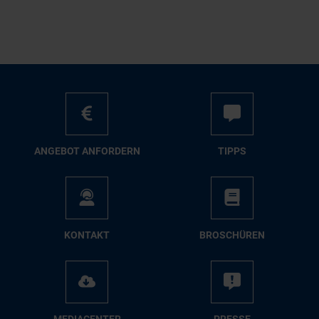
AN­GE­BOT AN­FOR­DERN
TIPPS
KON­TAKT
BRO­SCHÜ­REN