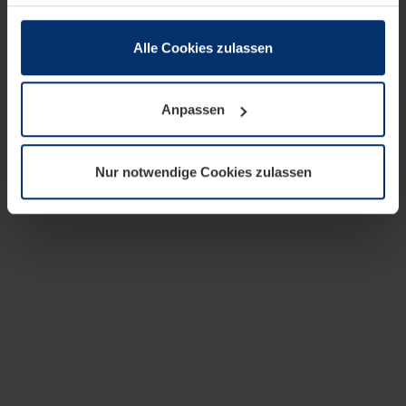
zusammen, die Sie ihnen bereitgestellt haben oder die
sie im Rahmen Ihrer Nutzung der Dienste gesammelt
haben.
Alle Cookies zulassen
Rechtlich können wir Cookies auf Ihrem Gerät speichern,
wenn diese für den Betrieb dieser Seite unbedingt
Anpassen
notwendig sind. Für alle anderen Cookie-Typen benötigen
wir Ihre Erlaubnis. Ihre Einwilligung können Sie jederzeit
in der Cookie-Erläuterung auf der Seite
Nur notwendige Cookies zulassen
Datenschutzerklärung
unserer Website ändern oder
widerrufen.