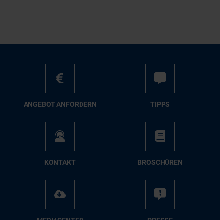
AN­GE­BOT AN­FOR­DERN
TIPPS
KON­TAKT
BRO­SCHÜ­REN