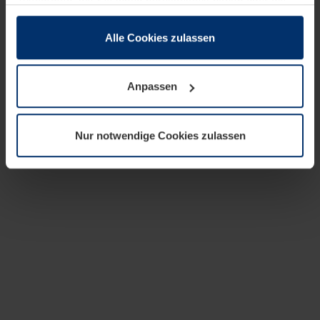
zusammen, die Sie ihnen bereitgestellt haben oder die
sie im Rahmen Ihrer Nutzung der Dienste gesammelt
haben.
Alle Cookies zulassen
Rechtlich können wir Cookies auf Ihrem Gerät speichern,
wenn diese für den Betrieb dieser Seite unbedingt
Anpassen
notwendig sind. Für alle anderen Cookie-Typen benötigen
wir Ihre Erlaubnis. Ihre Einwilligung können Sie jederzeit
in der Cookie-Erläuterung auf der Seite
Nur notwendige Cookies zulassen
Datenschutzerklärung
unserer Website ändern oder
widerrufen.