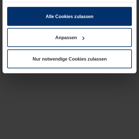
zusammen, die Sie ihnen bereitgestellt haben oder die
sie im Rahmen Ihrer Nutzung der Dienste gesammelt
haben.
Alle Cookies zulassen
Rechtlich können wir Cookies auf Ihrem Gerät speichern,
wenn diese für den Betrieb dieser Seite unbedingt
Anpassen
notwendig sind. Für alle anderen Cookie-Typen benötigen
wir Ihre Erlaubnis. Ihre Einwilligung können Sie jederzeit
in der Cookie-Erläuterung auf der Seite
Nur notwendige Cookies zulassen
Datenschutzerklärung
unserer Website ändern oder
widerrufen.