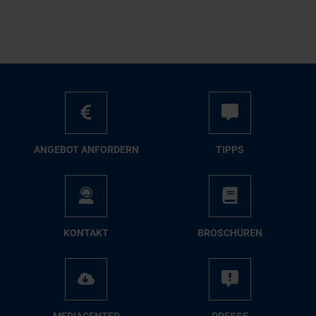
AN­GE­BOT AN­FOR­DERN
TIPPS
KON­TAKT
BRO­SCHÜ­REN