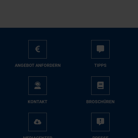
AN­GE­BOT AN­FOR­DERN
TIPPS
KON­TAKT
BRO­SCHÜ­REN