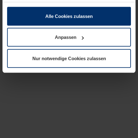
zusammen, die Sie ihnen bereitgestellt haben oder die
sie im Rahmen Ihrer Nutzung der Dienste gesammelt
haben.
Alle Cookies zulassen
Rechtlich können wir Cookies auf Ihrem Gerät speichern,
wenn diese für den Betrieb dieser Seite unbedingt
Anpassen
notwendig sind. Für alle anderen Cookie-Typen benötigen
wir Ihre Erlaubnis. Ihre Einwilligung können Sie jederzeit
in der Cookie-Erläuterung auf der Seite
Nur notwendige Cookies zulassen
Datenschutzerklärung
unserer Website ändern oder
widerrufen.