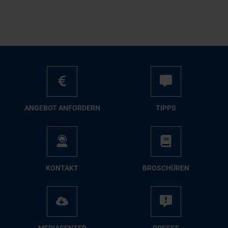
AN­GE­BOT AN­FOR­DERN
TIPPS
KON­TAKT
BRO­SCHÜ­REN