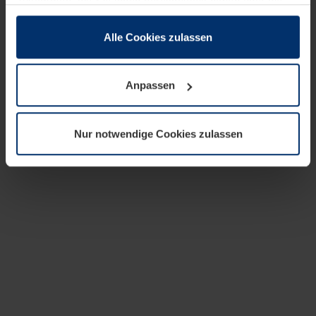
zusammen, die Sie ihnen bereitgestellt haben oder die
sie im Rahmen Ihrer Nutzung der Dienste gesammelt
haben.
Alle Cookies zulassen
Rechtlich können wir Cookies auf Ihrem Gerät speichern,
wenn diese für den Betrieb dieser Seite unbedingt
Anpassen
notwendig sind. Für alle anderen Cookie-Typen benötigen
wir Ihre Erlaubnis. Ihre Einwilligung können Sie jederzeit
in der Cookie-Erläuterung auf der Seite
Nur notwendige Cookies zulassen
Datenschutzerklärung
unserer Website ändern oder
widerrufen.