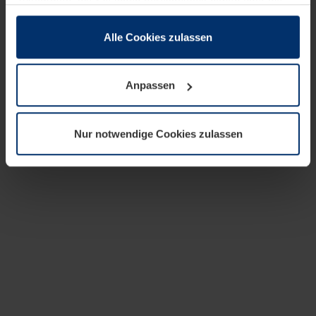
zusammen, die Sie ihnen bereitgestellt haben oder die
sie im Rahmen Ihrer Nutzung der Dienste gesammelt
haben.
Alle Cookies zulassen
Rechtlich können wir Cookies auf Ihrem Gerät speichern,
wenn diese für den Betrieb dieser Seite unbedingt
Anpassen
notwendig sind. Für alle anderen Cookie-Typen benötigen
wir Ihre Erlaubnis. Ihre Einwilligung können Sie jederzeit
in der Cookie-Erläuterung auf der Seite
Nur notwendige Cookies zulassen
Datenschutzerklärung
unserer Website ändern oder
widerrufen.