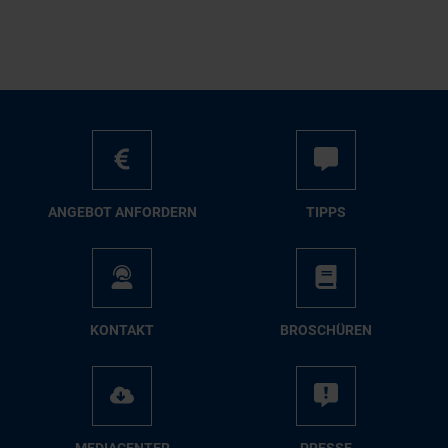
AN­GE­BOT AN­FOR­DERN
TIPPS
KON­TAKT
BRO­SCHÜ­REN