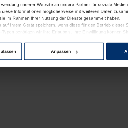
Verwendung unserer Website an unsere Partner für soziale Medi
n diese Informationen möglicherweise mit weiteren Daten zusam
e sie im Rahmen Ihrer Nutzung der Dienste gesammelt haben.
 auf Ihrem Gerät speichern, wenn diese für den Betrieb dieser 
-Typen benötigen wir Ihre Erlaubnis. Ihre Einwilligung können Sie
enschutzerklärung
unserer Website ändern oder widerrufen.
zulassen
Anpassen
A