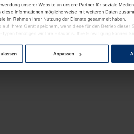
Verwendung unserer Website an unsere Partner für soziale Medi
n diese Informationen möglicherweise mit weiteren Daten zusam
e sie im Rahmen Ihrer Nutzung der Dienste gesammelt haben.
 auf Ihrem Gerät speichern, wenn diese für den Betrieb dieser 
-Typen benötigen wir Ihre Erlaubnis. Ihre Einwilligung können Sie
enschutzerklärung
unserer Website ändern oder widerrufen.
zulassen
Anpassen
A