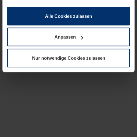
zusammen, die Sie ihnen bereitgestellt haben oder die
sie im Rahmen Ihrer Nutzung der Dienste gesammelt
haben.
Alle Cookies zulassen
Rechtlich können wir Cookies auf Ihrem Gerät speichern,
wenn diese für den Betrieb dieser Seite unbedingt
Anpassen
notwendig sind. Für alle anderen Cookie-Typen benötigen
wir Ihre Erlaubnis. Ihre Einwilligung können Sie jederzeit
in der Cookie-Erläuterung auf der Seite
Nur notwendige Cookies zulassen
Datenschutzerklärung
unserer Website ändern oder
widerrufen.