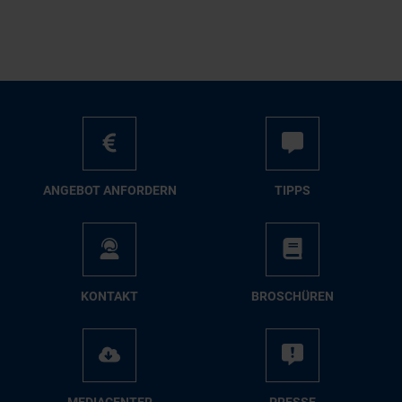
AN­GE­BOT AN­FOR­DERN
TIPPS
KON­TAKT
BRO­SCHÜ­REN