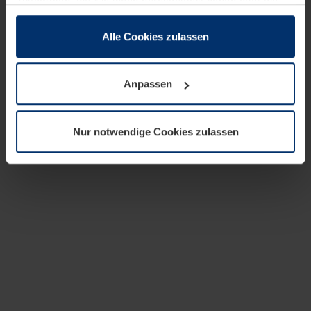
zusammen, die Sie ihnen bereitgestellt haben oder die
sie im Rahmen Ihrer Nutzung der Dienste gesammelt
haben.
Alle Cookies zulassen
Rechtlich können wir Cookies auf Ihrem Gerät speichern,
wenn diese für den Betrieb dieser Seite unbedingt
Anpassen
notwendig sind. Für alle anderen Cookie-Typen benötigen
wir Ihre Erlaubnis. Ihre Einwilligung können Sie jederzeit
in der Cookie-Erläuterung auf der Seite
Nur notwendige Cookies zulassen
Datenschutzerklärung
unserer Website ändern oder
widerrufen.