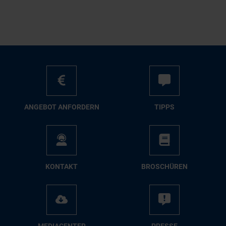
AN­GE­BOT AN­FOR­DERN
TIPPS
KON­TAKT
BRO­SCHÜ­REN