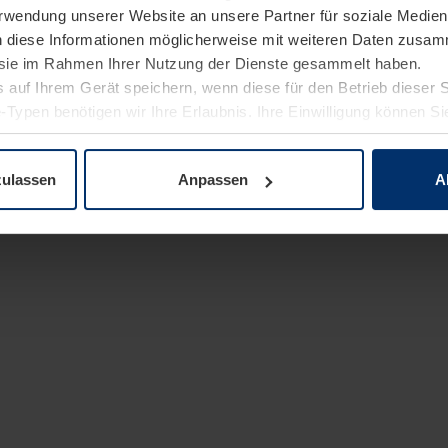
Verwendung unserer Website an unsere Partner für soziale Medi
n diese Informationen möglicherweise mit weiteren Daten zusam
e sie im Rahmen Ihrer Nutzung der Dienste gesammelt haben.
 auf Ihrem Gerät speichern, wenn diese für den Betrieb dieser 
-Typen benötigen wir Ihre Erlaubnis. Ihre Einwilligung können Sie
enschutzerklärung
unserer Website ändern oder widerrufen.
zulassen
Anpassen
A