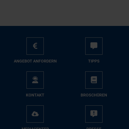
AN­GE­BOT AN­FOR­DERN
TIPPS
KON­TAKT
BRO­SCHÜ­REN