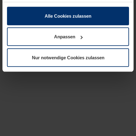
zusammen, die Sie ihnen bereitgestellt haben oder die
sie im Rahmen Ihrer Nutzung der Dienste gesammelt
haben.
Alle Cookies zulassen
Rechtlich können wir Cookies auf Ihrem Gerät speichern,
wenn diese für den Betrieb dieser Seite unbedingt
Anpassen
notwendig sind. Für alle anderen Cookie-Typen benötigen
wir Ihre Erlaubnis. Ihre Einwilligung können Sie jederzeit
in der Cookie-Erläuterung auf der Seite
Nur notwendige Cookies zulassen
Datenschutzerklärung
unserer Website ändern oder
widerrufen.