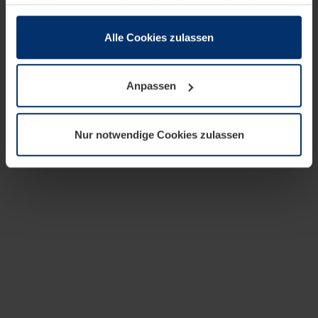
zusammen, die Sie ihnen bereitgestellt haben oder die
sie im Rahmen Ihrer Nutzung der Dienste gesammelt
haben.
Alle Cookies zulassen
Rechtlich können wir Cookies auf Ihrem Gerät speichern,
wenn diese für den Betrieb dieser Seite unbedingt
Anpassen
notwendig sind. Für alle anderen Cookie-Typen benötigen
wir Ihre Erlaubnis. Ihre Einwilligung können Sie jederzeit
in der Cookie-Erläuterung auf der Seite
Nur notwendige Cookies zulassen
Datenschutzerklärung
unserer Website ändern oder
widerrufen.