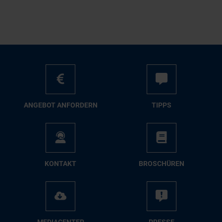
AN­GE­BOT AN­FOR­DERN
TIPPS
KON­TAKT
BRO­SCHÜ­REN