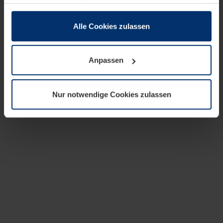
zusammen, die Sie ihnen bereitgestellt haben oder die
sie im Rahmen Ihrer Nutzung der Dienste gesammelt
haben.
Alle Cookies zulassen
Rechtlich können wir Cookies auf Ihrem Gerät speichern,
wenn diese für den Betrieb dieser Seite unbedingt
Anpassen
notwendig sind. Für alle anderen Cookie-Typen benötigen
wir Ihre Erlaubnis. Ihre Einwilligung können Sie jederzeit
in der Cookie-Erläuterung auf der Seite
Nur notwendige Cookies zulassen
Datenschutzerklärung
unserer Website ändern oder
widerrufen.