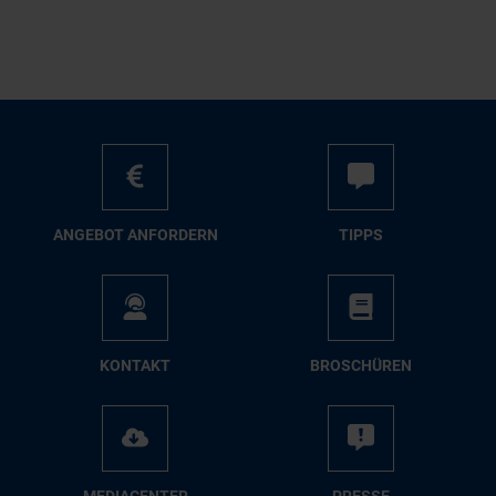
AN­GE­BOT AN­FOR­DERN
TIPPS
KON­TAKT
BRO­SCHÜ­REN