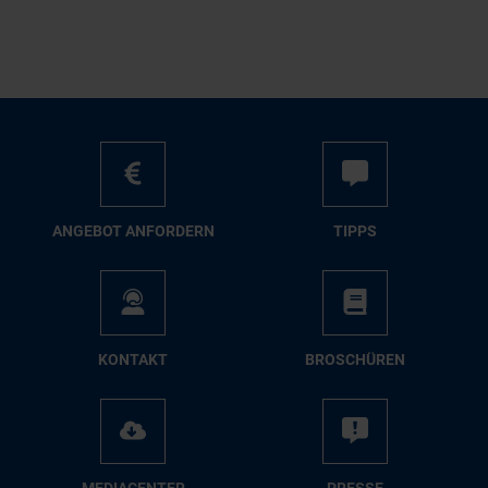
AN­GE­BOT AN­FOR­DERN
TIPPS
KON­TAKT
BRO­SCHÜ­REN