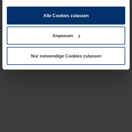
zusammen, die Sie ihnen bereitgestellt haben oder die
sie im Rahmen Ihrer Nutzung der Dienste gesammelt
haben.
Alle Cookies zulassen
Rechtlich können wir Cookies auf Ihrem Gerät speichern,
wenn diese für den Betrieb dieser Seite unbedingt
Anpassen
notwendig sind. Für alle anderen Cookie-Typen benötigen
wir Ihre Erlaubnis. Ihre Einwilligung können Sie jederzeit
in der Cookie-Erläuterung auf der Seite
Nur notwendige Cookies zulassen
Datenschutzerklärung
unserer Website ändern oder
widerrufen.