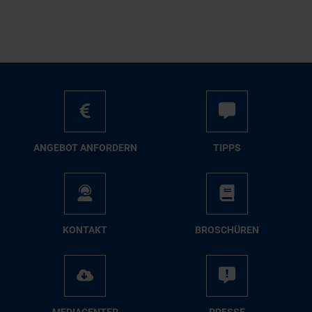
AN­GE­BOT AN­FOR­DERN
TIPPS
KON­TAKT
BRO­SCHÜ­REN