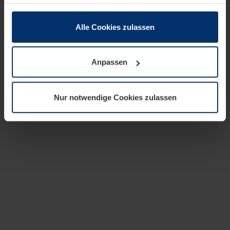
zusammen, die Sie ihnen bereitgestellt haben oder die
sie im Rahmen Ihrer Nutzung der Dienste gesammelt
haben.
Alle Cookies zulassen
Rechtlich können wir Cookies auf Ihrem Gerät speichern,
wenn diese für den Betrieb dieser Seite unbedingt
Anpassen
notwendig sind. Für alle anderen Cookie-Typen benötigen
wir Ihre Erlaubnis. Ihre Einwilligung können Sie jederzeit
in der Cookie-Erläuterung auf der Seite
Nur notwendige Cookies zulassen
Datenschutzerklärung
unserer Website ändern oder
widerrufen.