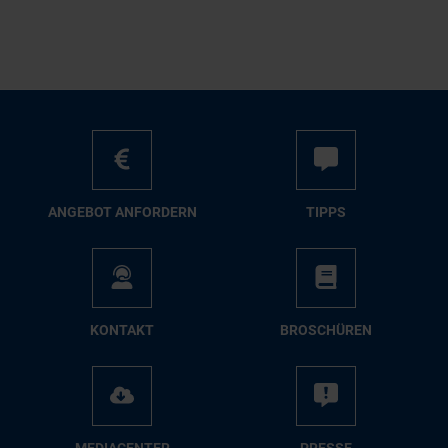
AN­GE­BOT AN­FOR­DERN
TIPPS
KON­TAKT
BRO­SCHÜ­REN