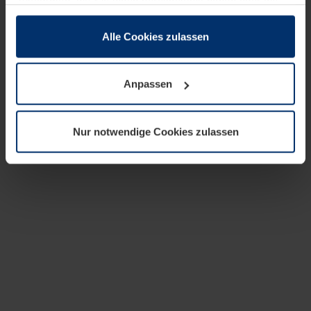
zusammen, die Sie ihnen bereitgestellt haben oder die
sie im Rahmen Ihrer Nutzung der Dienste gesammelt
haben.
Alle Cookies zulassen
Rechtlich können wir Cookies auf Ihrem Gerät speichern,
wenn diese für den Betrieb dieser Seite unbedingt
Anpassen
notwendig sind. Für alle anderen Cookie-Typen benötigen
wir Ihre Erlaubnis. Ihre Einwilligung können Sie jederzeit
in der Cookie-Erläuterung auf der Seite
Nur notwendige Cookies zulassen
Datenschutzerklärung
unserer Website ändern oder
widerrufen.