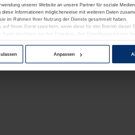
Verwendung unserer Website an unsere Partner für soziale Medi
n diese Informationen möglicherweise mit weiteren Daten zusam
e sie im Rahmen Ihrer Nutzung der Dienste gesammelt haben.
 auf Ihrem Gerät speichern, wenn diese für den Betrieb dieser 
-Typen benötigen wir Ihre Erlaubnis. Ihre Einwilligung können Sie
enschutzerklärung
unserer Website ändern oder widerrufen.
zulassen
Anpassen
A