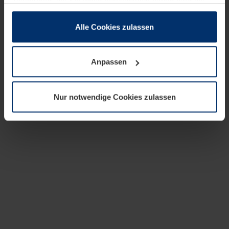
zusammen, die Sie ihnen bereitgestellt haben oder die
sie im Rahmen Ihrer Nutzung der Dienste gesammelt
haben.
Alle Cookies zulassen
Rechtlich können wir Cookies auf Ihrem Gerät speichern,
wenn diese für den Betrieb dieser Seite unbedingt
Anpassen
notwendig sind. Für alle anderen Cookie-Typen benötigen
wir Ihre Erlaubnis. Ihre Einwilligung können Sie jederzeit
in der Cookie-Erläuterung auf der Seite
Nur notwendige Cookies zulassen
Datenschutzerklärung
unserer Website ändern oder
widerrufen.