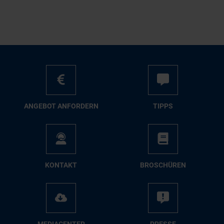
AN­GE­BOT AN­FOR­DERN
TIPPS
KON­TAKT
BRO­SCHÜ­REN