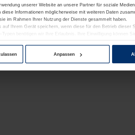
Verwendung unserer Website an unsere Partner für soziale Medi
n diese Informationen möglicherweise mit weiteren Daten zusam
e sie im Rahmen Ihrer Nutzung der Dienste gesammelt haben.
 auf Ihrem Gerät speichern, wenn diese für den Betrieb dieser 
-Typen benötigen wir Ihre Erlaubnis. Ihre Einwilligung können Sie
enschutzerklärung
unserer Website ändern oder widerrufen.
zulassen
Anpassen
A