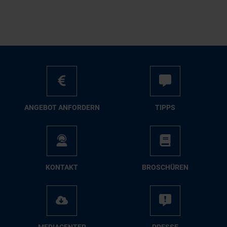
AN­GE­BOT AN­FOR­DERN
TIPPS
KON­TAKT
BRO­SCHÜ­REN