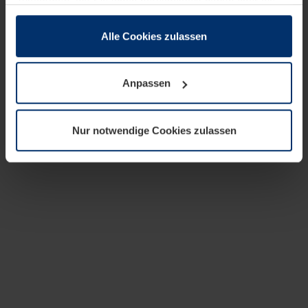
zusammen, die Sie ihnen bereitgestellt haben oder die
sie im Rahmen Ihrer Nutzung der Dienste gesammelt
haben.
Alle Cookies zulassen
Rechtlich können wir Cookies auf Ihrem Gerät speichern,
wenn diese für den Betrieb dieser Seite unbedingt
Anpassen
notwendig sind. Für alle anderen Cookie-Typen benötigen
wir Ihre Erlaubnis. Ihre Einwilligung können Sie jederzeit
in der Cookie-Erläuterung auf der Seite
Nur notwendige Cookies zulassen
Datenschutzerklärung
unserer Website ändern oder
widerrufen.