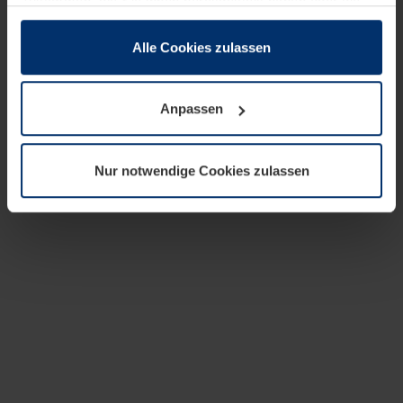
zusammen, die Sie ihnen bereitgestellt haben oder die
sie im Rahmen Ihrer Nutzung der Dienste gesammelt
haben.
Alle Cookies zulassen
Rechtlich können wir Cookies auf Ihrem Gerät speichern,
wenn diese für den Betrieb dieser Seite unbedingt
Anpassen
notwendig sind. Für alle anderen Cookie-Typen benötigen
wir Ihre Erlaubnis. Ihre Einwilligung können Sie jederzeit
in der Cookie-Erläuterung auf der Seite
Nur notwendige Cookies zulassen
Datenschutzerklärung
unserer Website ändern oder
widerrufen.