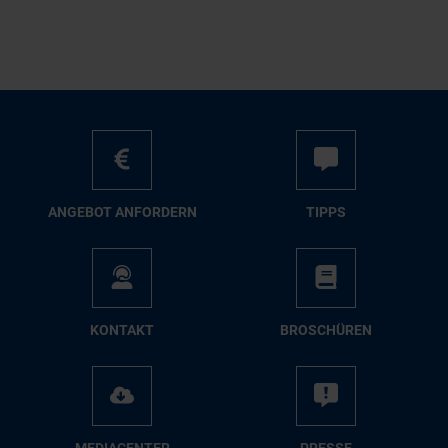
AN­GE­BOT AN­FOR­DERN
TIPPS
KON­TAKT
BRO­SCHÜ­REN