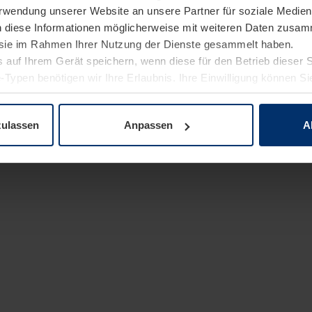
Verwendung unserer Website an unsere Partner für soziale Medi
n diese Informationen möglicherweise mit weiteren Daten zusam
e sie im Rahmen Ihrer Nutzung der Dienste gesammelt haben.
 auf Ihrem Gerät speichern, wenn diese für den Betrieb dieser 
-Typen benötigen wir Ihre Erlaubnis. Ihre Einwilligung können Sie
enschutzerklärung
unserer Website ändern oder widerrufen.
zulassen
Anpassen
A