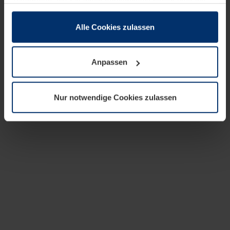
zusammen, die Sie ihnen bereitgestellt haben oder die
sie im Rahmen Ihrer Nutzung der Dienste gesammelt
haben.
Alle Cookies zulassen
Rechtlich können wir Cookies auf Ihrem Gerät speichern,
wenn diese für den Betrieb dieser Seite unbedingt
Anpassen
notwendig sind. Für alle anderen Cookie-Typen benötigen
wir Ihre Erlaubnis. Ihre Einwilligung können Sie jederzeit
in der Cookie-Erläuterung auf der Seite
Nur notwendige Cookies zulassen
Datenschutzerklärung
unserer Website ändern oder
widerrufen.