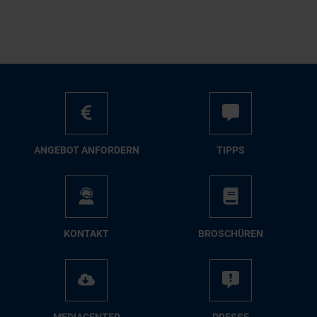
AN­GE­BOT AN­FOR­DERN
TIPPS
KON­TAKT
BRO­SCHÜ­REN