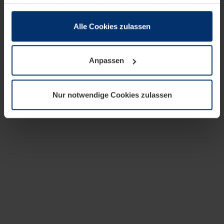
zusammen, die Sie ihnen bereitgestellt haben oder die
sie im Rahmen Ihrer Nutzung der Dienste gesammelt
haben.
Alle Cookies zulassen
Rechtlich können wir Cookies auf Ihrem Gerät speichern,
wenn diese für den Betrieb dieser Seite unbedingt
Anpassen
notwendig sind. Für alle anderen Cookie-Typen benötigen
wir Ihre Erlaubnis. Ihre Einwilligung können Sie jederzeit
in der Cookie-Erläuterung auf der Seite
Nur notwendige Cookies zulassen
Datenschutzerklärung
unserer Website ändern oder
widerrufen.