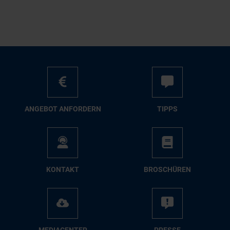
AN­GE­BOT AN­FOR­DERN
TIPPS
KON­TAKT
BRO­SCHÜ­REN