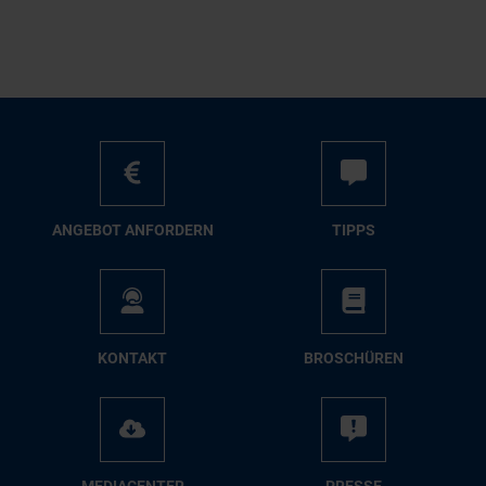
AN­GE­BOT AN­FOR­DERN
TIPPS
KON­TAKT
BRO­SCHÜ­REN