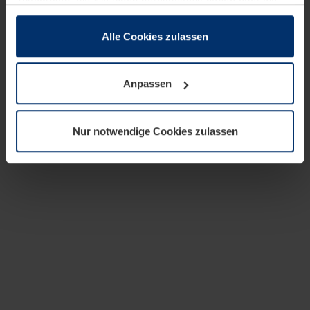
zusammen, die Sie ihnen bereitgestellt haben oder die
sie im Rahmen Ihrer Nutzung der Dienste gesammelt
haben.
Alle Cookies zulassen
Rechtlich können wir Cookies auf Ihrem Gerät speichern,
wenn diese für den Betrieb dieser Seite unbedingt
Anpassen
notwendig sind. Für alle anderen Cookie-Typen benötigen
wir Ihre Erlaubnis. Ihre Einwilligung können Sie jederzeit
in der Cookie-Erläuterung auf der Seite
Nur notwendige Cookies zulassen
Datenschutzerklärung
unserer Website ändern oder
widerrufen.