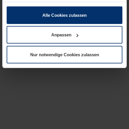
zusammen, die Sie ihnen bereitgestellt haben oder die
sie im Rahmen Ihrer Nutzung der Dienste gesammelt
haben.
Alle Cookies zulassen
Rechtlich können wir Cookies auf Ihrem Gerät speichern,
wenn diese für den Betrieb dieser Seite unbedingt
Anpassen
notwendig sind. Für alle anderen Cookie-Typen benötigen
wir Ihre Erlaubnis. Ihre Einwilligung können Sie jederzeit
in der Cookie-Erläuterung auf der Seite
Nur notwendige Cookies zulassen
Datenschutzerklärung
unserer Website ändern oder
widerrufen.