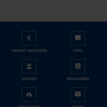
AN­GE­BOT AN­FOR­DERN
TIPPS
KON­TAKT
BRO­SCHÜ­REN