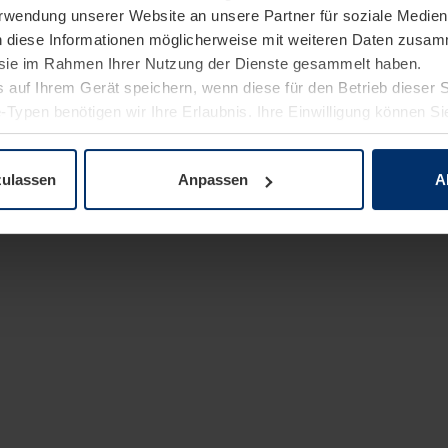
Verwendung unserer Website an unsere Partner für soziale Medi
n diese Informationen möglicherweise mit weiteren Daten zusam
e sie im Rahmen Ihrer Nutzung der Dienste gesammelt haben.
 auf Ihrem Gerät speichern, wenn diese für den Betrieb dieser 
-Typen benötigen wir Ihre Erlaubnis. Ihre Einwilligung können Sie
enschutzerklärung
unserer Website ändern oder widerrufen.
zulassen
Anpassen
A