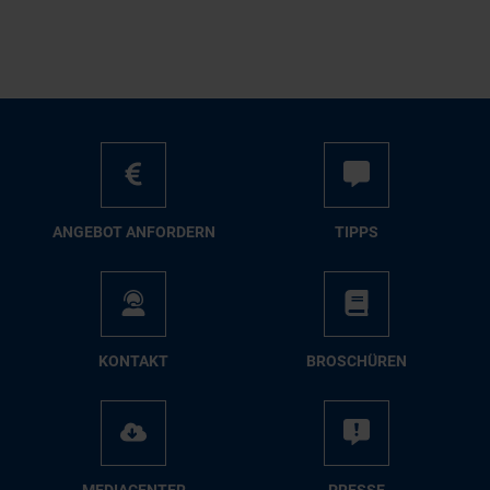
AN­GE­BOT AN­FOR­DERN
TIPPS
KON­TAKT
BRO­SCHÜ­REN