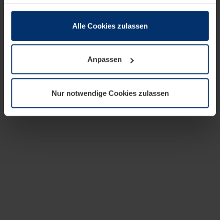
zusammen, die Sie ihnen bereitgestellt haben oder die
sie im Rahmen Ihrer Nutzung der Dienste gesammelt
haben.
Alle Cookies zulassen
Rechtlich können wir Cookies auf Ihrem Gerät speichern,
wenn diese für den Betrieb dieser Seite unbedingt
Anpassen
notwendig sind. Für alle anderen Cookie-Typen benötigen
wir Ihre Erlaubnis. Ihre Einwilligung können Sie jederzeit
in der Cookie-Erläuterung auf der Seite
Nur notwendige Cookies zulassen
Datenschutzerklärung
unserer Website ändern oder
widerrufen.