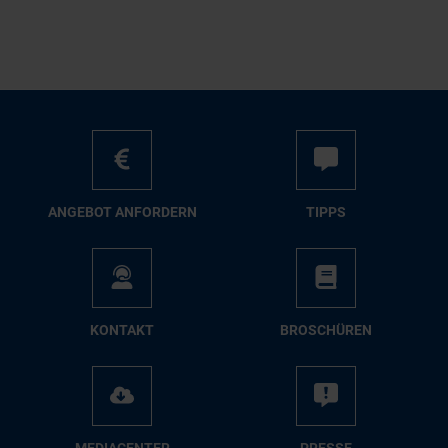
AN­GE­BOT AN­FOR­DERN
TIPPS
KON­TAKT
BRO­SCHÜ­REN