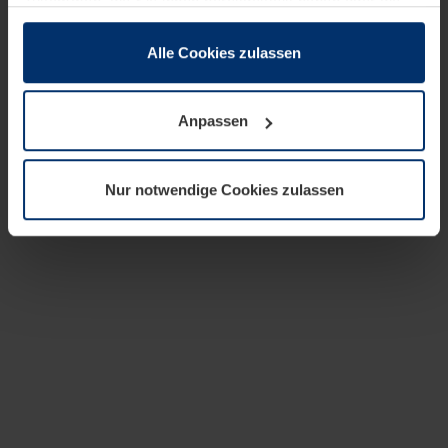
zusammen, die Sie ihnen bereitgestellt haben oder die
sie im Rahmen Ihrer Nutzung der Dienste gesammelt
haben.
Alle Cookies zulassen
Rechtlich können wir Cookies auf Ihrem Gerät speichern,
wenn diese für den Betrieb dieser Seite unbedingt
Anpassen
notwendig sind. Für alle anderen Cookie-Typen benötigen
wir Ihre Erlaubnis. Ihre Einwilligung können Sie jederzeit
in der Cookie-Erläuterung auf der Seite
Nur notwendige Cookies zulassen
Datenschutzerklärung
unserer Website ändern oder
widerrufen.