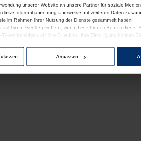
Verwendung unserer Website an unsere Partner für soziale Medi
n diese Informationen möglicherweise mit weiteren Daten zusam
e sie im Rahmen Ihrer Nutzung der Dienste gesammelt haben.
 auf Ihrem Gerät speichern, wenn diese für den Betrieb dieser 
-Typen benötigen wir Ihre Erlaubnis. Ihre Einwilligung können Sie
enschutzerklärung
unserer Website ändern oder widerrufen.
zulassen
Anpassen
A