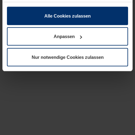
zusammen, die Sie ihnen bereitgestellt haben oder die
sie im Rahmen Ihrer Nutzung der Dienste gesammelt
haben.
Alle Cookies zulassen
Rechtlich können wir Cookies auf Ihrem Gerät speichern,
wenn diese für den Betrieb dieser Seite unbedingt
Anpassen
notwendig sind. Für alle anderen Cookie-Typen benötigen
wir Ihre Erlaubnis. Ihre Einwilligung können Sie jederzeit
in der Cookie-Erläuterung auf der Seite
Nur notwendige Cookies zulassen
Datenschutzerklärung
unserer Website ändern oder
widerrufen.