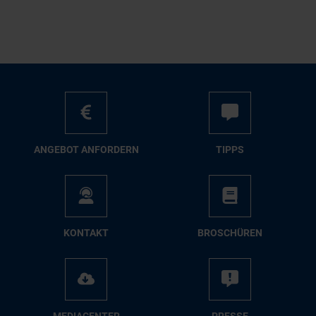
AN­GE­BOT AN­FOR­DERN
TIPPS
KON­TAKT
BRO­SCHÜ­REN