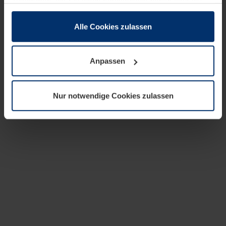
zusammen, die Sie ihnen bereitgestellt haben oder die
sie im Rahmen Ihrer Nutzung der Dienste gesammelt
haben.
Alle Cookies zulassen
Rechtlich können wir Cookies auf Ihrem Gerät speichern,
wenn diese für den Betrieb dieser Seite unbedingt
Anpassen
notwendig sind. Für alle anderen Cookie-Typen benötigen
wir Ihre Erlaubnis. Ihre Einwilligung können Sie jederzeit
in der Cookie-Erläuterung auf der Seite
Nur notwendige Cookies zulassen
Datenschutzerklärung
unserer Website ändern oder
widerrufen.