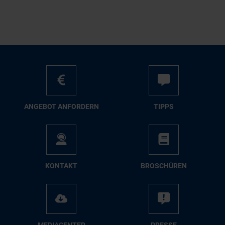
AN­GE­BOT AN­FOR­DERN
TIPPS
KON­TAKT
BRO­SCHÜ­REN