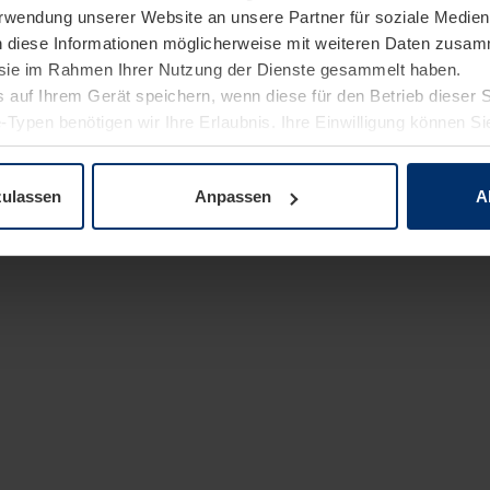
Verwendung unserer Website an unsere Partner für soziale Medi
n diese Informationen möglicherweise mit weiteren Daten zusam
e sie im Rahmen Ihrer Nutzung der Dienste gesammelt haben.
 auf Ihrem Gerät speichern, wenn diese für den Betrieb dieser 
-Typen benötigen wir Ihre Erlaubnis. Ihre Einwilligung können Sie
enschutzerklärung
unserer Website ändern oder widerrufen.
zulassen
Anpassen
A