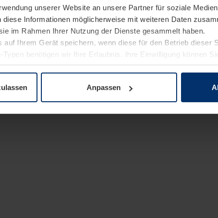
Verwendung unserer Website an unsere Partner für soziale Medi
n diese Informationen möglicherweise mit weiteren Daten zusam
e sie im Rahmen Ihrer Nutzung der Dienste gesammelt haben.
 auf Ihrem Gerät speichern, wenn diese für den Betrieb dieser 
-Typen benötigen wir Ihre Erlaubnis. Ihre Einwilligung können Sie
enschutzerklärung
unserer Website ändern oder widerrufen.
zulassen
Anpassen
A