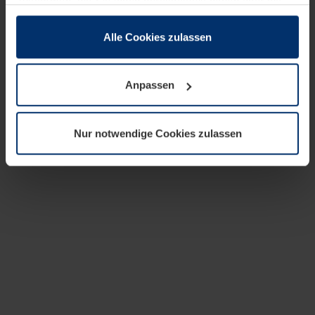
zusammen, die Sie ihnen bereitgestellt haben oder die
sie im Rahmen Ihrer Nutzung der Dienste gesammelt
haben.
Alle Cookies zulassen
Rechtlich können wir Cookies auf Ihrem Gerät speichern,
wenn diese für den Betrieb dieser Seite unbedingt
Anpassen
notwendig sind. Für alle anderen Cookie-Typen benötigen
wir Ihre Erlaubnis. Ihre Einwilligung können Sie jederzeit
in der Cookie-Erläuterung auf der Seite
Nur notwendige Cookies zulassen
Datenschutzerklärung
unserer Website ändern oder
widerrufen.