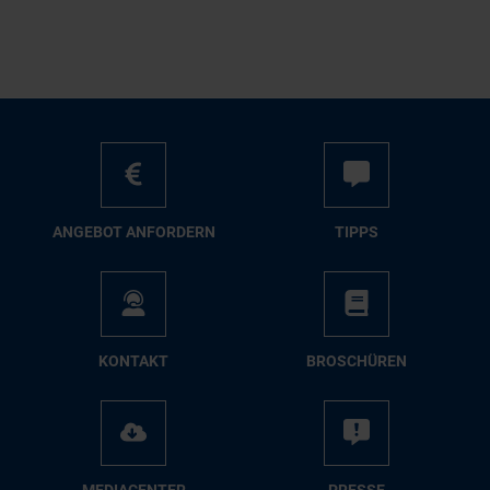
AN­GE­BOT AN­FOR­DERN
TIPPS
KON­TAKT
BRO­SCHÜ­REN