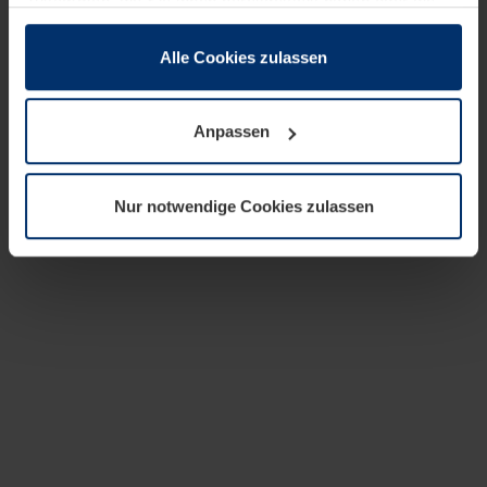
zusammen, die Sie ihnen bereitgestellt haben oder die
sie im Rahmen Ihrer Nutzung der Dienste gesammelt
haben.
Alle Cookies zulassen
Rechtlich können wir Cookies auf Ihrem Gerät speichern,
wenn diese für den Betrieb dieser Seite unbedingt
Anpassen
notwendig sind. Für alle anderen Cookie-Typen benötigen
wir Ihre Erlaubnis. Ihre Einwilligung können Sie jederzeit
in der Cookie-Erläuterung auf der Seite
Nur notwendige Cookies zulassen
Datenschutzerklärung
unserer Website ändern oder
widerrufen.