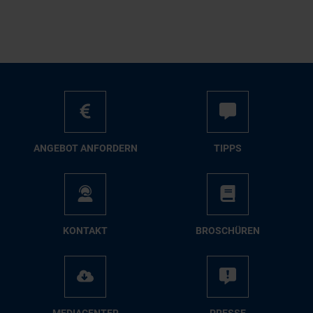
AN­GE­BOT AN­FOR­DERN
TIPPS
KON­TAKT
BRO­SCHÜ­REN