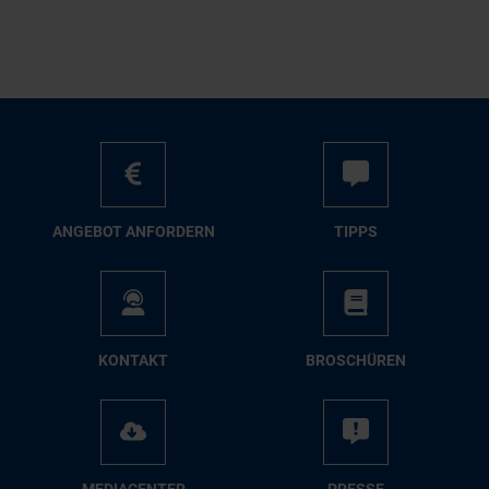
AN­GE­BOT AN­FOR­DERN
TIPPS
KON­TAKT
BRO­SCHÜ­REN