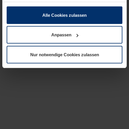
zusammen, die Sie ihnen bereitgestellt haben oder die
sie im Rahmen Ihrer Nutzung der Dienste gesammelt
haben.
Alle Cookies zulassen
Rechtlich können wir Cookies auf Ihrem Gerät speichern,
wenn diese für den Betrieb dieser Seite unbedingt
Anpassen
notwendig sind. Für alle anderen Cookie-Typen benötigen
wir Ihre Erlaubnis. Ihre Einwilligung können Sie jederzeit
in der Cookie-Erläuterung auf der Seite
Nur notwendige Cookies zulassen
Datenschutzerklärung
unserer Website ändern oder
widerrufen.