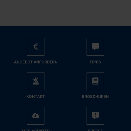
AN­GE­BOT AN­FOR­DERN
TIPPS
KON­TAKT
BRO­SCHÜ­REN