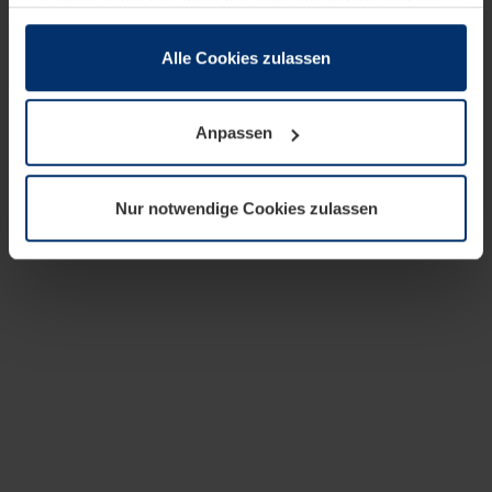
zusammen, die Sie ihnen bereitgestellt haben oder die
sie im Rahmen Ihrer Nutzung der Dienste gesammelt
haben.
Alle Cookies zulassen
Rechtlich können wir Cookies auf Ihrem Gerät speichern,
wenn diese für den Betrieb dieser Seite unbedingt
Anpassen
notwendig sind. Für alle anderen Cookie-Typen benötigen
wir Ihre Erlaubnis. Ihre Einwilligung können Sie jederzeit
in der Cookie-Erläuterung auf der Seite
Nur notwendige Cookies zulassen
Datenschutzerklärung
unserer Website ändern oder
widerrufen.