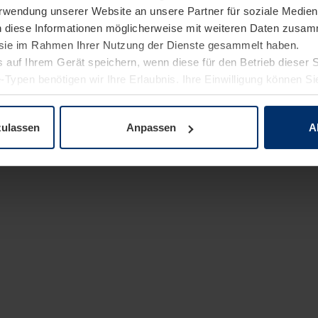
Verwendung unserer Website an unsere Partner für soziale Medi
n diese Informationen möglicherweise mit weiteren Daten zusam
e sie im Rahmen Ihrer Nutzung der Dienste gesammelt haben.
 auf Ihrem Gerät speichern, wenn diese für den Betrieb dieser 
-Typen benötigen wir Ihre Erlaubnis. Ihre Einwilligung können Sie
enschutzerklärung
unserer Website ändern oder widerrufen.
zulassen
Anpassen
A