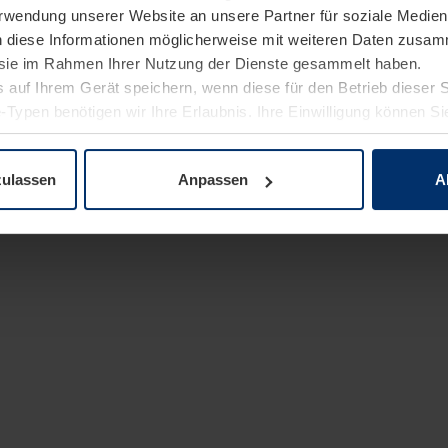
Verwendung unserer Website an unsere Partner für soziale Medi
n diese Informationen möglicherweise mit weiteren Daten zusam
e sie im Rahmen Ihrer Nutzung der Dienste gesammelt haben.
 auf Ihrem Gerät speichern, wenn diese für den Betrieb dieser 
-Typen benötigen wir Ihre Erlaubnis. Ihre Einwilligung können Sie
enschutzerklärung
unserer Website ändern oder widerrufen.
zulassen
Anpassen
A