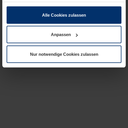
zusammen, die Sie ihnen bereitgestellt haben oder die
sie im Rahmen Ihrer Nutzung der Dienste gesammelt
haben.
Alle Cookies zulassen
Rechtlich können wir Cookies auf Ihrem Gerät speichern,
wenn diese für den Betrieb dieser Seite unbedingt
Anpassen
notwendig sind. Für alle anderen Cookie-Typen benötigen
wir Ihre Erlaubnis. Ihre Einwilligung können Sie jederzeit
in der Cookie-Erläuterung auf der Seite
Nur notwendige Cookies zulassen
Datenschutzerklärung
unserer Website ändern oder
widerrufen.