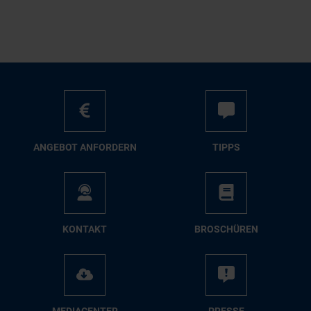
AN­GE­BOT AN­FOR­DERN
TIPPS
KON­TAKT
BRO­SCHÜ­REN