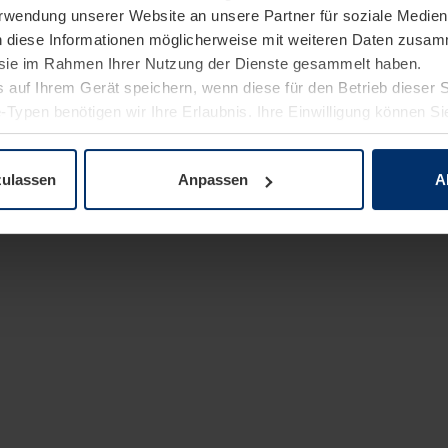
Verwendung unserer Website an unsere Partner für soziale Medi
n diese Informationen möglicherweise mit weiteren Daten zusam
e sie im Rahmen Ihrer Nutzung der Dienste gesammelt haben.
 auf Ihrem Gerät speichern, wenn diese für den Betrieb dieser 
-Typen benötigen wir Ihre Erlaubnis. Ihre Einwilligung können Sie
enschutzerklärung
unserer Website ändern oder widerrufen.
zulassen
Anpassen
A