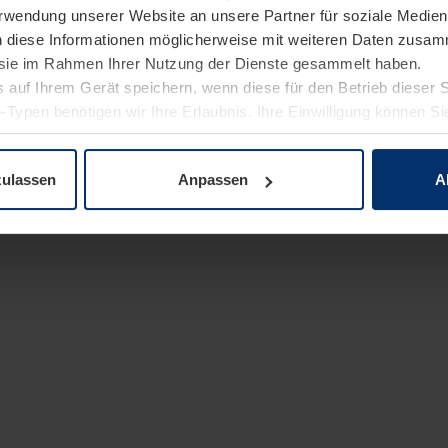
Verwendung unserer Website an unsere Partner für soziale Medi
n diese Informationen möglicherweise mit weiteren Daten zusam
e sie im Rahmen Ihrer Nutzung der Dienste gesammelt haben.
 auf Ihrem Gerät speichern, wenn diese für den Betrieb dieser 
-Typen benötigen wir Ihre Erlaubnis. Ihre Einwilligung können Sie
enschutzerklärung
unserer Website ändern oder widerrufen.
zulassen
Anpassen
A